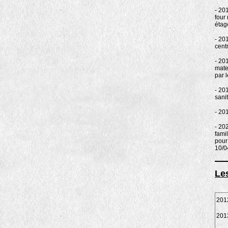
- 20
four
étag
- 20
cent
- 20
mate
par 
- 20
sanit
- 20
- 20
fami
pour 
10/0
Le
2012
2013