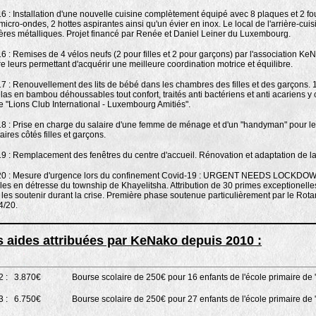
16 : Installation d'une nouvelle cuisine complètement équipé avec 8 plaques et
2 fo
 micro-ondes, 2 hottes aspirantes ainsi qu'un évier en inox. Le local de l'arrière-c
ères métalliques. Projet financé par Renée et Daniel Leiner du Luxembourg.
16 : Remises de 4 vélos neufs (2 pour filles et 2 pour garçons) par l'association
re leurs permettant d'acquérir une meilleure coordination motrice et équilibre.
17 : Renouvellement des lits de bébé dans les chambres des filles et des garçons.
las en bambou déhoussables tout confort, traités anti bactériens et anti acariens y
le "Lions Club International - Luxembourg Amitiés".
18 : Prise en charge du salaire d'une femme de ménage et d'un "handyman" pour le
aires côtés filles et garçons.
19 : Remplacement des fenêtres du centre d'accueil. Rénovation et adaptation de la
20 : Mesure d'urgence lors du confinement Covid-19 : URGENT NEEDS LOCKDOWN -
lles en détresse du township de Khayelitsha. Attribution de 30 primes exceptionell
les soutenir durant la crise. P
remière phase soutenue particulièrement par le Rotary
4/20.
s aides attribuées par KeNako depuis 2010 :
 :
3.870€
Bourse scolaire de 250€ pour 16 enfants de l'école primaire de
 :
6.750€
Bourse scolaire de 250€ pour 27 enfants de l'école primaire de