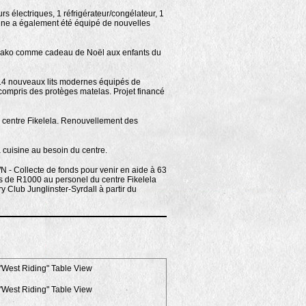
urs
électriques, 1 réfrigérateur/congélateur, 1
uisine a également été équipé de nouvelles
 KeNako comme cadeau de Noël aux enfants du
 14 nouveaux lits modernes équipés de
 compris des protèges matelas. Projet financé
 centre Fikelela. Renouvellement des
 cuisine au besoin du centre.
 Collecte de fonds pour venir en aide à 63
es de R1000 au personel du centre Fikelela
 Club Junglinster-Syrdall à partir du
 "West Riding" Table View
 "West Riding" Table View