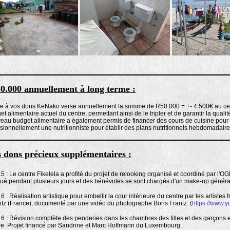
0.000 annuellement à long terme :
e à vos dons KeNako verse annuellement la somme de R50.000 = +- 4.500€ au centr
t alimentaire actuel du centre, permettant ainsi de le tripler et de garantir la quali
eau budget alimentaire a également permis de financer des cours de cuisine pour 
sionnellement une nutritionniste pour établir des plans nutritionnels hebdomadaire
 dons précieux supplémentaires :
15 : Le centre Fikelela a profité du projet de relooking organisé et coordiné par l'O
ué pendant plusieurs jours et des bénévoles se sont chargés d'un make-up généra
6 : Réalisation artistique pour embellir la cour intérieure du centre par les artistes 
ritz (France), documenté par une vidéo du photographe Boris Frantz. (
https://www
16 : Révision complète des penderies dans les chambres des filles et des garçons
re. Projet financé par Sandrine et Marc Hoffmann du Luxembourg.