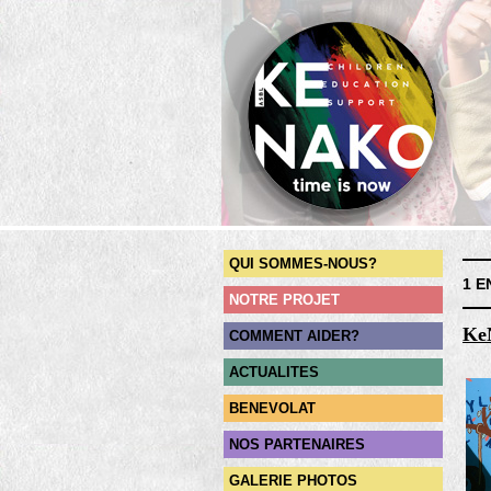
QUI SOMMES-NOUS?
1 E
NOTRE PROJET
KeN
COMMENT AIDER?
ACTUALITES
BENEVOLAT
NOS PARTENAIRES
GALERIE PHOTOS