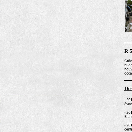
R 5
Grâc
budge
nouv
occa
Des
- 20
évac
- 201
Biar
- 20
cent