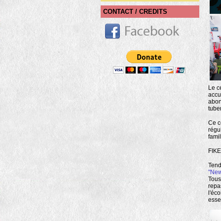
CONTACT / CREDITS
Le c
accu
abon
tube
Ce c
régu
fami
FIKE
Tend
"New
Tous
repa
l'éc
essen