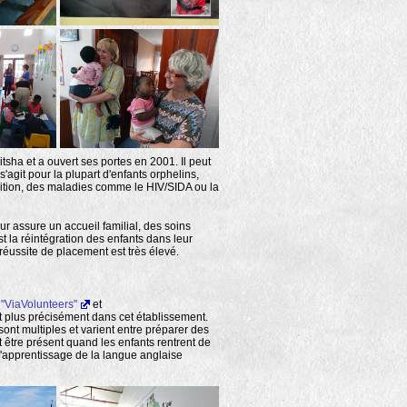
tsha et a ouvert ses portes en 2001. Il peut
'agit pour la plupart d'enfants orphelins,
rition, des maladies comme le HIV/SIDA ou la
r assure un accueil familial, des soins
t la réintégration des enfants dans leur
réussite de placement est très élevé.
s
"ViaVolunteers"
et
 plus précisément dans cet établissement.
ont multiples et varient entre préparer des
t être présent quand les enfants rentrent de
l'apprentissage de la langue anglaise