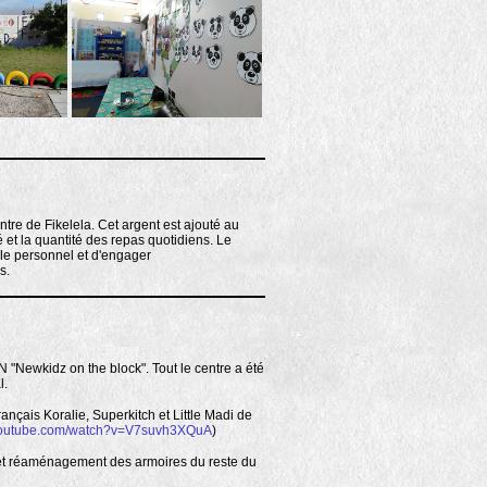
e de Fikelela. Cet argent est ajouté au
té et la quantité des repas quotidiens. Le
le personnel et d'engager
s.
GN "Newkidz on the block". Tout le centre a été
l.
français Koralie, Superkitch et Little Madi de
.youtube.com/watch?v=V7suvh3XQuA
)
 et réaménagement des armoires du reste du