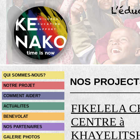
QUI SOMMES-NOUS?
NOS PROJECT
NOTRE PROJET
COMMENT AIDER?
FIKELELA C
ACTUALITES
BENEVOLAT
CENTRE à
NOS PARTENAIRES
KHAYELITSH
GALERIE PHOTOS