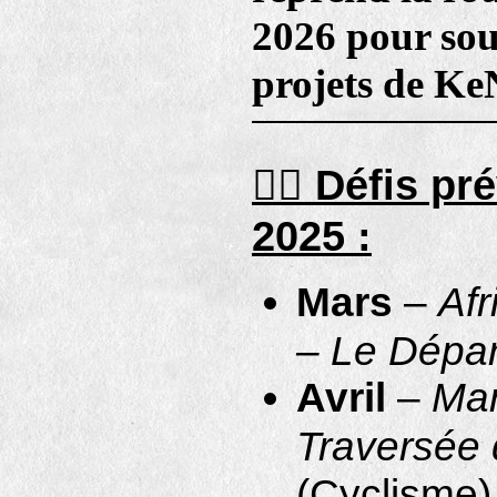
2026 pour sout
projets de Ke
🚴‍♂️
Défis pr
2025 :
Mars
–
Afr
– Le Dépar
Avril
–
Mar
Traversée d
(Cyclisme)