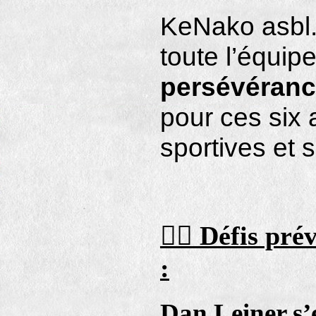
KeNako asbl.
toute l’équip
persévérance
pour ces six
sportives et s
🚴‍♂️
Défis pré
:
Dan Leiner s’