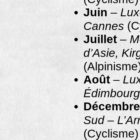
Juin
–
Lux
(C
Cannes
Juillet
–
M
d’Asie, Kir
(Alpinisme
Août
–
Lu
Édimbourg
Décembre
Sud – L’Ar
(Cyclisme)