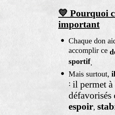
💛
Pourquoi c
important
Chaque don ai
accomplir ce
d
sportif
.
Mais surtout,
i
:
il permet à
défavorisés 
espoir
stabi
,