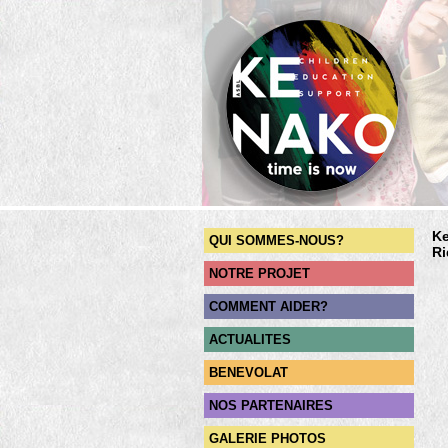
Ke
QUI SOMMES-NOUS?
Ri
NOTRE PROJET
COMMENT AIDER?
ACTUALITES
BENEVOLAT
NOS PARTENAIRES
GALERIE PHOTOS